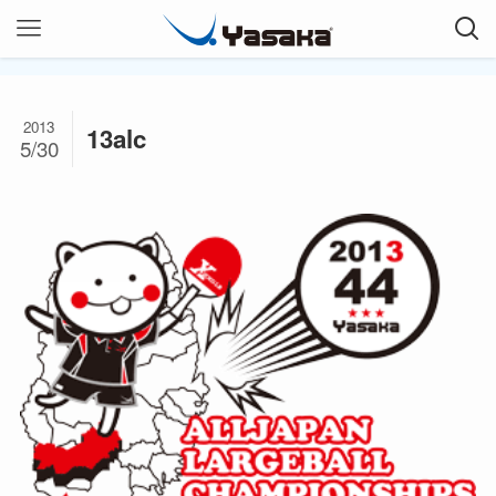
2013
13alc
5/30