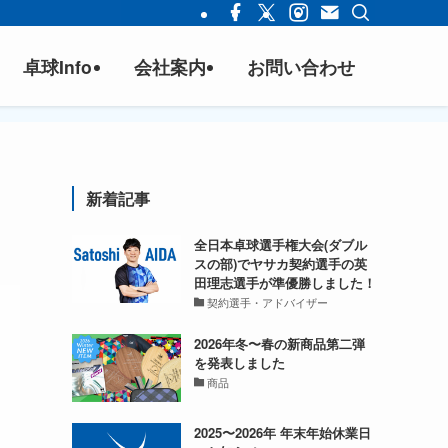
卓球Info
会社案内
お問い合わせ
新着記事
全日本卓球選手権大会(ダブル
スの部)でヤサカ契約選手の英
田理志選手が準優勝しました！
契約選手・アドバイザー
2026年冬〜春の新商品第二弾
を発表しました
商品
2025〜2026年 年末年始休業日