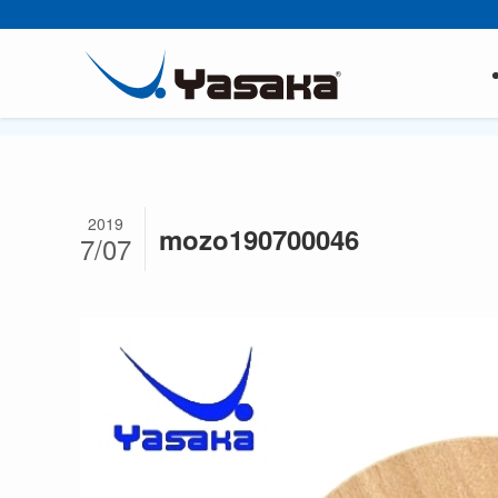
2019
mozo190700046
7/07