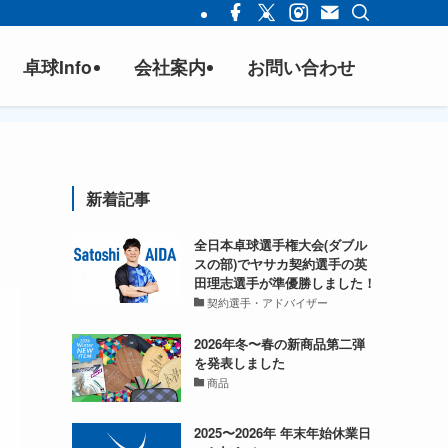
卓球Info
会社案内
お問い合わせ
新着記事
全日本卓球選手権大会(ダブル
スの部)でヤサカ契約選手の英
田理志選手が準優勝しました！
契約選手・アドバイザー
2026年冬〜春の新商品第二弾
を発表しました
商品
2025〜2026年 年末年始休業日