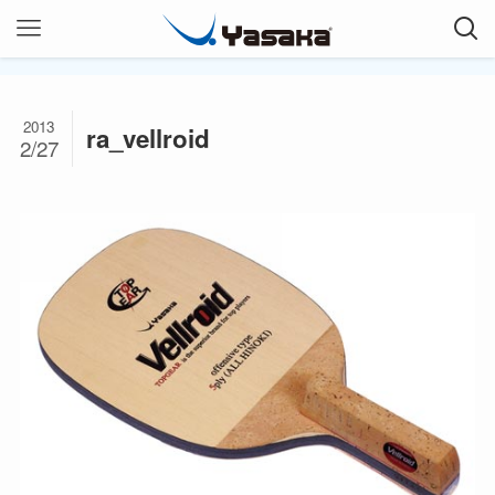
2013
ra_vellroid
2/27