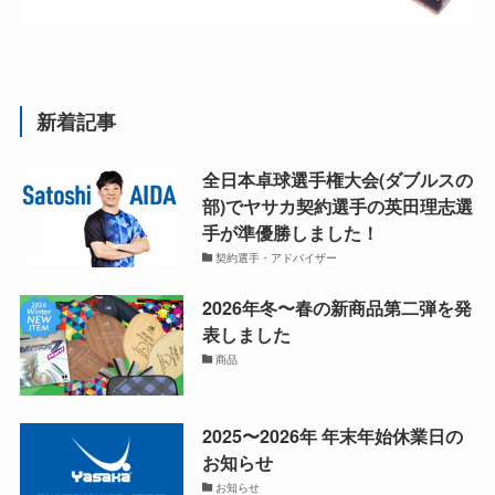
新着記事
全日本卓球選手権大会(ダブルスの
部)でヤサカ契約選手の英田理志選
手が準優勝しました！
契約選手・アドバイザー
2026年冬〜春の新商品第二弾を発
表しました
商品
2025〜2026年 年末年始休業日の
お知らせ
お知らせ