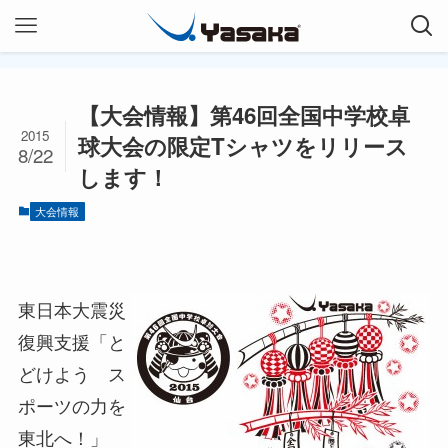
【大会情報】第46回全国中学校卓
2015
球大会の限定Tシャツをリリース
8/22
します！
大会情報
東日本大震災
復興支援「と
どけよう ス
ポーツの力を
東北へ！」