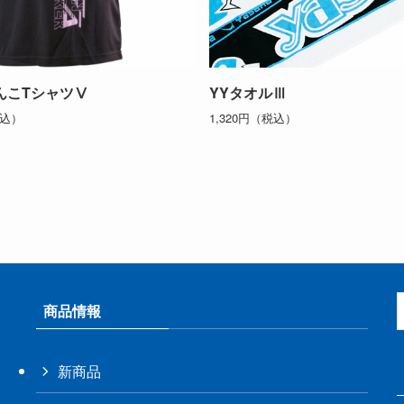
んこTシャツⅤ
YYタオルⅢ
税込）
1,320円（税込）
商品情報
新商品