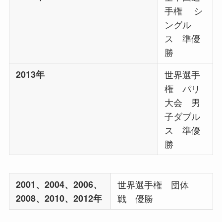
手権 シ
ングル
ス 準優
勝
2013年
世界選手
権 パリ
大会 男
子ダブル
ス 準優
勝
2001、2004、2006、
世界選手権 団体
2008、2010、2012年
戦 優勝