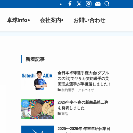
卓球Info
会社案内
お問い合わせ
新着記事
全日本卓球選手権大会(ダブル
スの部)でヤサカ契約選手の英
田理志選手が準優勝しました！
契約選手・アドバイザー
2026年冬〜春の新商品第二弾
を発表しました
商品
2025〜2026年 年末年始休業日