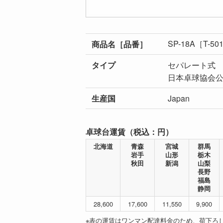
SP-18A［T-50
商品名［品番］
タイプ
セパレート式
生産国
Japan
卓球台運賃（税込：円）
北海道
青森
宮城
群馬
岩手
山形
栃木
秋田
新潟
山梨
長野
福島
静岡
28,600
17,600
11,550
9,900
※表の運賃はワンマン配達料金のため、荷下ろ