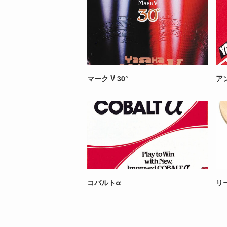
マーク V 30°
ア
コバルトα
リ