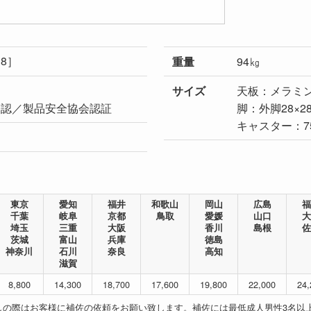
18］
重量
94㎏
サイズ
天板：メラミン
日本卓球協会公認‏／製品安全協会認証
脚：外脚28×2
キャスター：7
東京
愛知
福井
和歌山
岡山
広島
福
千葉
岐阜
京都
鳥取
愛媛
山口
大
埼玉
三重
大阪
香川
島根
佐
茨城
富山
兵庫
徳島
神奈川
石川
奈良
高知
滋賀
8,800
14,300
18,700
17,600
19,800
22,000
24,
しの際はお客様に補佐の依頼をお願い致します。補佐には最低成人男性3名以