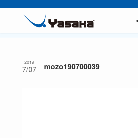
2019
mozo190700039
7/07