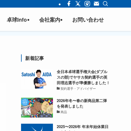
卓球Info
会社案内
お問い合わせ
新着記事
全日本卓球選手権大会(ダブル
スの部)でヤサカ契約選手の英
田理志選手が準優勝しました！
契約選手・アドバイザー
2026年冬〜春の新商品第二弾
を発表しました
商品
2025〜2026年 年末年始休業日