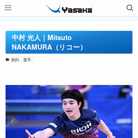
中村 光人｜Mitsuto
NAKAMURA（リコー）
契約
選手