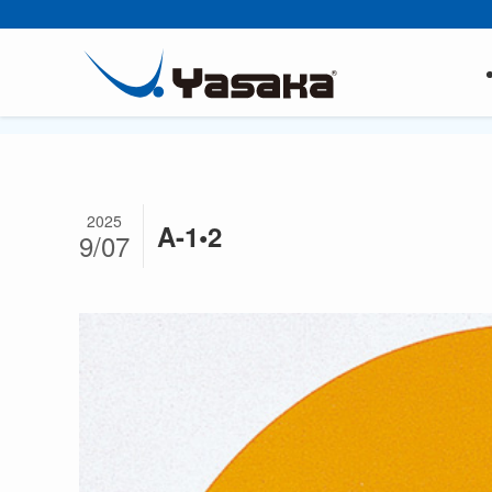
2025
A-1•2
9/07