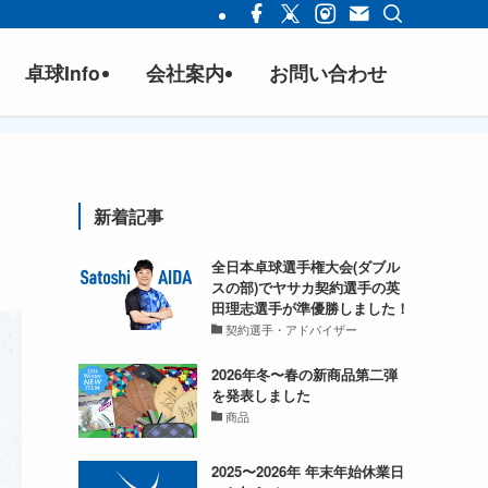
卓球Info
会社案内
お問い合わせ
新着記事
全日本卓球選手権大会(ダブル
スの部)でヤサカ契約選手の英
田理志選手が準優勝しました！
契約選手・アドバイザー
2026年冬〜春の新商品第二弾
を発表しました
商品
2025〜2026年 年末年始休業日