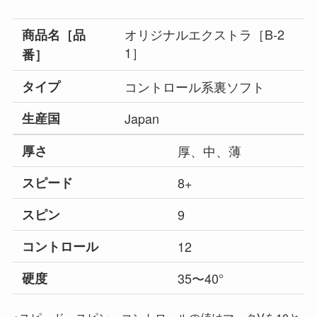
オリジナルエクストラ［B-2
商品名［品
1］
番］
タイプ
コントロール系裏ソフト
生産国
Japan
厚さ
厚、中、薄
スピード
8+
スピン
9
コントロール
12
硬度
35〜40°
※スピード、スピン、コントロールの値はマークVを10と